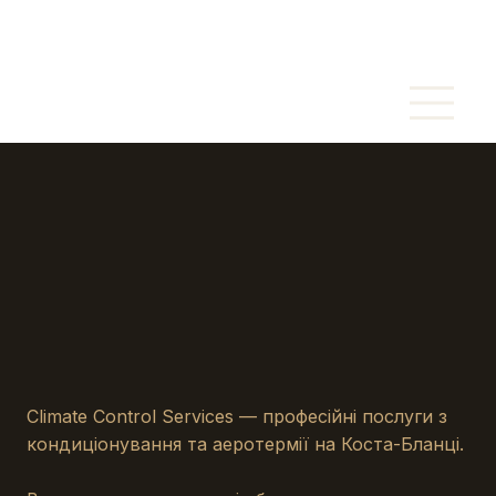
Climate Control Services — професійні послуги з
кондиціонування та аеротермії на Коста-Бланці.