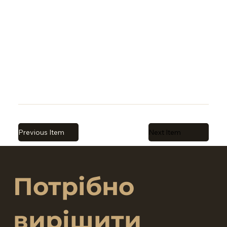
Previous Item
Next Item
Потрібно
вирішити