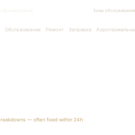
Зоны обслуживани
н бронирование
Обслуживание
Ремонт
Заправка
Аэротермальны
 breakdowns — often fixed within 24h