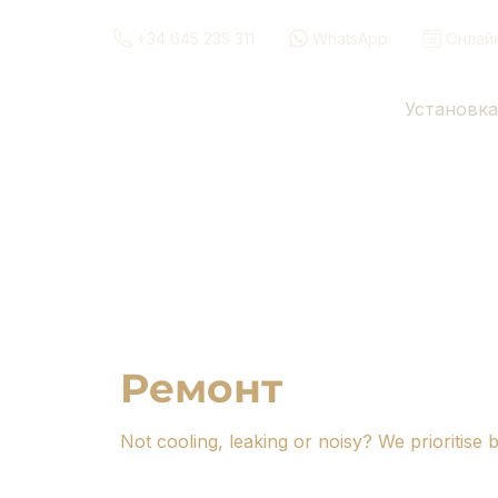
+34 645 235 311
WhatsApp
Онлай
Установка
Ремонт
Not cooling, leaking or noisy? We prioritise