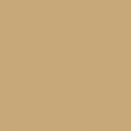
НЕСТАНДАРТНАЯ
ЗАДАЧА?
Оставьте заявку — мы подберём решение
и рассчитаем стоимость, учитывая все
детали
Кому подойдёт эта форма:
Вы не уверены, какой кондиционер вам
подойдёт
Помещение нестандартное: большая
площадь, сложная планировка, трудный
доступ
Нужно установить сразу несколько