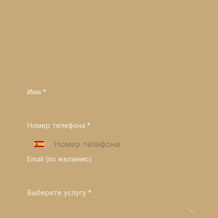
кондиционеров
Требуется полный расчёт под ключ — с
монтажом и подбором техники
Или просто удобнее получить консультацию
в переписке
Имя
*
Номер телефона
*
Email (по желанию)
Выберите услугу
*