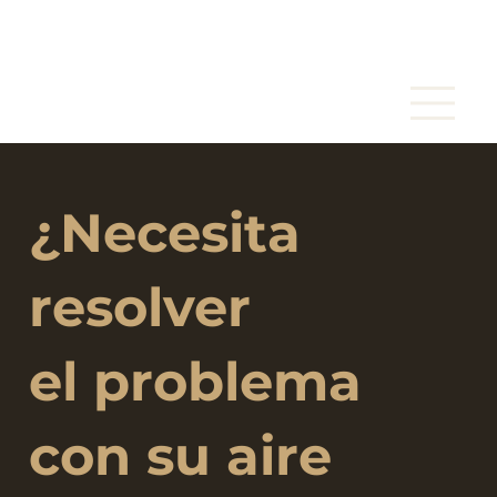
¿Necesita
resolver
el problema
con su aire