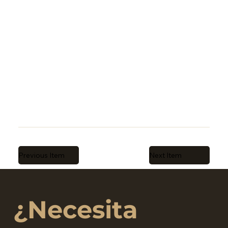
Previous Item
Next Item
¿Necesita